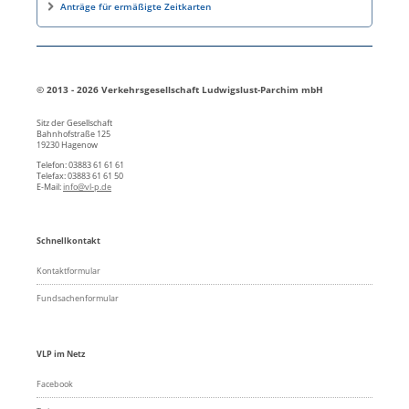
Anträge für ermäßigte Zeitkarten
© 2013 - 2026 Verkehrsgesellschaft Ludwigslust-Parchim mbH
Sitz der Gesellschaft
Bahnhofstraße 125
19230 Hagenow
Telefon: 03883 61 61 61
Telefax: 03883 61 61 50
E-Mail:
info@vl-p.de
Schnellkontakt
Kontaktformular
Fundsachenformular
VLP im Netz
Facebook