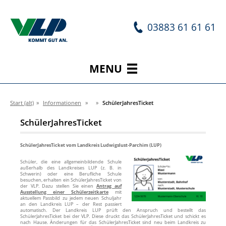
03883 61 61 61
MENU
Start (alt)
»
Informationen
»
»
SchülerJahresTicket
SchülerJahresTicket
SchülerJahresTicket vom Landkreis Ludwigslust-Parchim (LUP)
Schüler, die eine allgemeinbildende Schule
außerhalb des Landkreises LUP (z. B. in
Schwerin) oder eine Berufliche Schule
besuchen, erhalten ein SchülerJahresTicket von
der VLP. Dazu stellen Sie einen
Antrag auf
Ausstellung einer Schülerzeitkarte
mit
aktuellem Passbild zu jedem neuen Schuljahr
an den Landkreis LUP – der Rest passiert
automatisch. Der Landkreis LUP prüft den Anspruch und bestellt das
SchülerJahresTicket bei der VLP. Diese druckt das SchülerJahresTicket und schickt es
nach Hause. Änderungen für das SchülerJahresTicket sind neu beim Landkreis zu