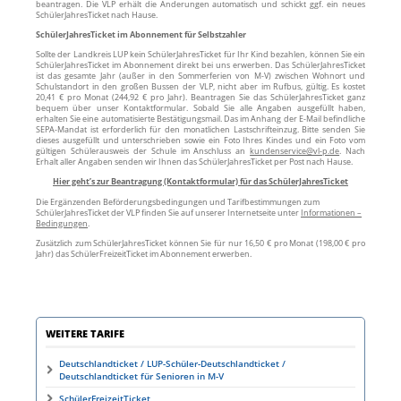
beantragen. Die VLP erhält die Änderungen automatisch und schickt ggf. ein neues
SchülerJahresTicket nach Hause.
SchülerJahresTicket im Abonnement für Selbstzahler
Sollte der Landkreis LUP kein SchülerJahresTicket für Ihr Kind bezahlen, können Sie ein
SchülerJahresTicket im Abonnement direkt bei uns erwerben. Das SchülerJahresTicket
ist das gesamte Jahr (außer in den Sommerferien von M-V) zwischen Wohnort und
Schulstandort in den großen Bussen der VLP, nicht aber im Rufbus, gültig. Es kostet
20,41 € pro Monat (244,92 € pro Jahr). Beantragen Sie das SchülerJahresTicket ganz
bequem über unser Kontaktformular. Sobald Sie alle Angaben ausgefüllt haben,
erhalten Sie eine automatisierte Bestätigungsmail. Das im Anhang der E-Mail befindliche
SEPA-Mandat ist erforderlich für den monatlichen Lastschrifteinzug. Bitte senden Sie
dieses ausgefüllt und unterschrieben sowie ein Foto Ihres Kindes und ein Foto vom
gültigen Schülerausweis der Schule im Anschluss an
kundenservice@vl-p.de
. Nach
Erhalt aller Angaben senden wir Ihnen das SchülerJahresTicket per Post nach Hause.
Hier geht’s zur Beantragung (Kontaktformular) für das SchülerJahresTicket
Die Ergänzenden Beförderungsbedingungen und Tarifbestimmungen zum
SchülerJahresTicket der VLP finden Sie auf unserer Internetseite unter
Informationen –
Bedingungen
.
Zusätzlich zum SchülerJahresTicket können Sie für nur 16,50 € pro Monat (198,00 € pro
Jahr) das SchülerFreizeitTicket im Abonnement erwerben.
WEITERE TARIFE
Deutschlandticket / LUP-Schüler-Deutschlandticket /
Deutschlandticket für Senioren in M-V
SchülerFreizeitTicket