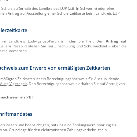
 Schule außerhalb des Landkreises LUP (z.B. in Schwerin) oder eine
einen Antrag auf Ausstellung einer Schülerzeitkarte beim Landkreis LUP.
lerzeitkarte
g im Landkreis Ludwigslust-Parchim finden Sie
hier
. Den
Antrag auf
uellem Passbild stellen Sie bei Einschulung und Schulwechsel – über die
ert automatisch.
achweis zum Erwerb von ermäßigten Zeitkarten
mäßigten Zeitkarten ist ein Berechtigungsnachweis für Auszubildende.
fAusglV geregelt
. Den Berechtigungsnachweis erhalten Sie auf Antrag von
snachweis“ als PDF
chriftmandates
hen lassen und beabsichtigen, mit uns eine Zahlungsvereinbarung zu
ns an. Grundlage für den elektronischen Zahlungsverkehr ist ein