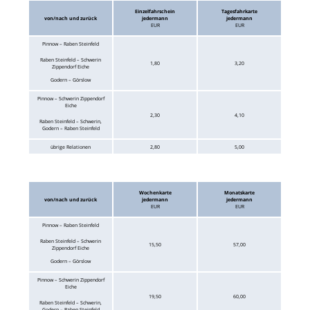
Einzelfahrschein
Tagesfahrkarte
von/nach und zurück
jedermann
jedermann
EUR
EUR
Pinnow – Raben Steinfeld
Raben Steinfeld – Schwerin
1,80
3,20
Zippendorf Eiche
Godern – Görslow
Pinnow – Schwerin Zippendorf
Eiche
2,30
4,10
Raben Steinfeld – Schwerin,
Godern – Raben Steinfeld
übrige Relationen
2,80
5,00
Wochenkarte
Monatskarte
von/nach und zurück
jedermann
jedermann
EUR
EUR
Pinnow – Raben Steinfeld
Raben Steinfeld – Schwerin
15,50
57,00
Zippendorf Eiche
Godern – Görslow
Pinnow – Schwerin Zippendorf
Eiche
19,50
60,00
Raben Steinfeld – Schwerin,
Godern – Raben Steinfeld