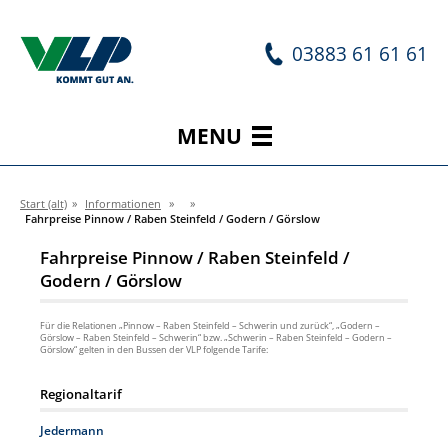
03883 61 61 61
MENU
Start (alt)
»
Informationen
»
»
Fahrpreise Pinnow / Raben Steinfeld / Godern / Görslow
Fahrpreise Pinnow / Raben Steinfeld /
Godern / Görslow
Für die Relationen „Pinnow – Raben Steinfeld – Schwerin und zurück“, „Godern –
Görslow – Raben Steinfeld – Schwerin“ bzw. „Schwerin – Raben Steinfeld – Godern –
Görslow“ gelten in den Bussen der VLP folgende Tarife:
Regionaltarif
Jedermann