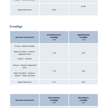
60,00
übrige Relationen
20,00
Ermäßigt
Einzelfahrschein
Tagesfahrkarte
von/nach und zurück
ermäßigt
ermäßigt
EUR
EUR
Pinnow – Raben Steinfeld
Raben Steinfeld – Schwerin
1,30
2,60
Zippendorf Eiche
Godern – Görslow
Pinnow – Schwerin Zippendorf
Eiche
1,70
3,40
Raben Steinfeld – Schwerin,
Godern – Raben Steinfeld
übrige Relationen
2,10
4,20
Wochenkarte
Monatskarte
von/nach und zurück
ermäßigt
ermäßigt
EUR
EUR