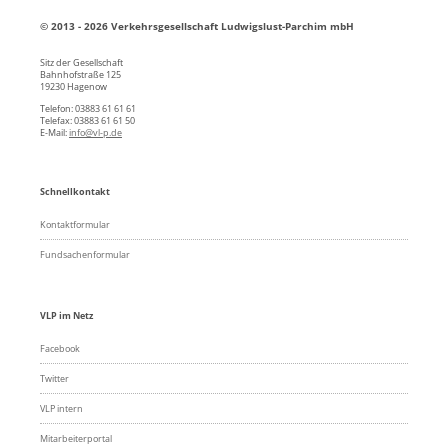
© 2013 - 2026 Verkehrsgesellschaft Ludwigslust-Parchim mbH
Sitz der Gesellschaft
Bahnhofstraße 125
19230 Hagenow
Telefon: 03883 61 61 61
Telefax: 03883 61 61 50
E-Mail:
info@vl-p.de
Schnellkontakt
Kontaktformular
Fundsachenformular
VLP im Netz
Facebook
Twitter
VLP intern
Mitarbeiterportal