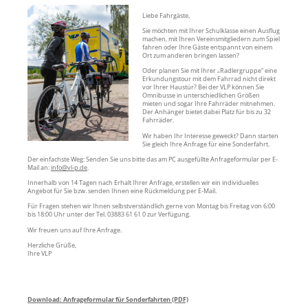
Liebe Fahrgäste,
Sie möchten mit Ihrer Schulklasse einen Ausflug
machen, mit Ihren Vereinsmitgliedern zum Spiel
fahren oder Ihre Gäste entspannt von einem
Ort zum anderen bringen lassen?
Oder planen Sie mit Ihrer „Radlergruppe“ eine
Erkundungstour mit dem Fahrrad nicht direkt
vor Ihrer Haustür? Bei der VLP können Sie
Omnibusse in unterschiedlichen Größen
mieten und sogar Ihre Fahrräder mitnehmen.
Der Anhänger bietet dabei Platz für bis zu 32
Fahrräder.
Wir haben Ihr Interesse geweckt? Dann starten
Sie gleich Ihre Anfrage für eine Sonderfahrt.
Der einfachste Weg: Senden Sie uns bitte das am PC ausgefüllte Anfrageformular per E-
Mail an:
info@vl-p.de
.
Innerhalb von 14 Tagen nach Erhalt Ihrer Anfrage, erstellen wir ein individuelles
Angebot für Sie bzw. senden Ihnen eine Rückmeldung per E-Mail.
Für Fragen stehen wir Ihnen selbstverständlich gerne von Montag bis Freitag von 6:00
bis 18:00 Uhr unter der Tel. 03883 61 61 0 zur Verfügung.
Wir freuen uns auf Ihre Anfrage.
Herzliche Grüße,
Ihre VLP
Download: Anfrageformular für Sonderfahrten (PDF)