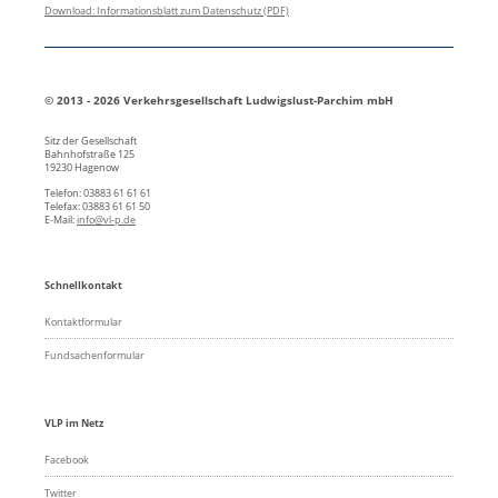
Download: Informationsblatt zum Datenschutz (PDF)
© 2013 - 2026 Verkehrsgesellschaft Ludwigslust-Parchim mbH
Sitz der Gesellschaft
Bahnhofstraße 125
19230 Hagenow
Telefon: 03883 61 61 61
Telefax: 03883 61 61 50
E-Mail:
info@vl-p.de
Schnellkontakt
Kontaktformular
Fundsachenformular
VLP im Netz
Facebook
Twitter