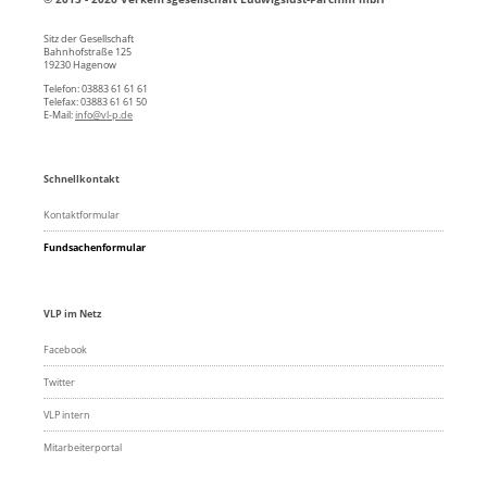
Sitz der Gesellschaft
Bahnhofstraße 125
19230 Hagenow
Telefon: 03883 61 61 61
Telefax: 03883 61 61 50
E-Mail:
info@vl-p.de
Schnellkontakt
Kontaktformular
Fundsachenformular
VLP im Netz
Facebook
Twitter
VLP intern
Mitarbeiterportal