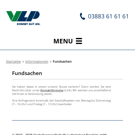
03883 61 61 61
MENU
Startseite
»
Informationen
»
Fundsachen
Fundsachen
Sie haben etwas in einem unserer Busse verloren? Dann senden Sie eine
Nachricht über unser
Kontaktformular
(Link). Wir werden uns anschließend
mit Ihnen in Verbindung setzen.
Ihre Anfrage wird innerhalb der Geschäftszeiten von Montag bis Donnerstag
(7 – 16 Uhr) und Freitag (7 – 13 Uhr) bearbeitet.
© 2013 - 2026 Verkehrsgesellschaft Ludwigslust-Parchim mbH