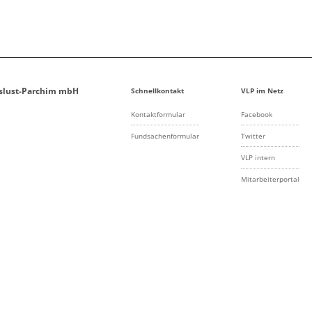
gslust-Parchim mbH
Schnellkontakt
VLP im Netz
Kontaktformular
Facebook
Fundsachenformular
Twitter
VLP intern
Mitarbeiterportal