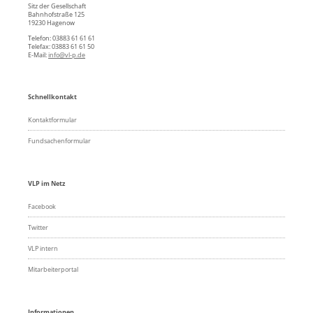
Sitz der Gesellschaft
Bahnhofstraße 125
19230 Hagenow
Telefon: 03883 61 61 61
Telefax: 03883 61 61 50
E-Mail:
info@vl-p.de
Schnellkontakt
Kontaktformular
Fundsachenformular
VLP im Netz
Facebook
Twitter
VLP intern
Mitarbeiterportal
Informationen