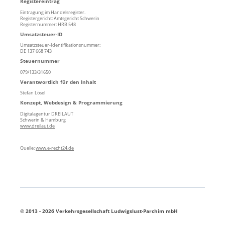
Registereintrag
Eintragung im Handelsregister.
Registergericht: Amtsgericht Schwerin
Registernummer: HRB 548
Umsatzsteuer-ID
Umsatzsteuer-Identifikationsnummer:
DE 137 668 743
Steuernummer
079/133/31650
Verantwortlich für den Inhalt
Stefan Lösel
Konzept, Webdesign & Programmierung
Digitalagentur DREILAUT
Schwerin & Hamburg
www.dreilaut.de
Quelle:
www.e-recht24.de
© 2013 - 2026 Verkehrsgesellschaft Ludwigslust-Parchim mbH