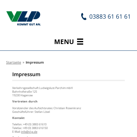
03883 61 61 61
MENU
Startseite
»
Impressum
Impressum
Verkehrsgesellschaft Ludwigslust-Parchim mbH
Bahnhofstraße 125
19230 Hagenow
Vertreten durch
Vorsitzender des Aufsichtsrates: Christian Rosenkranz
Geschäftsführer: Stefan Lösel
Kontakt
Telefon: +49 (0) 3883 61610
Telefax: +49 (0) 3883 616150
E-Mail:
info@vl-p.de