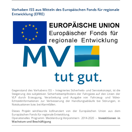
Vorhaben ISS aus Mitteln des Europäischen Fonds für regionale
Entwicklung (EFRE)
Gegenstand des Vorhabens ISS – Integriertes Sicherheits- und Servicekonzept, ist die
Steigerung des subjektiven Sicherheitsempfindens der Fahrgäste auf den Linien der
VLP durch Erzeugung, Verarbeitung und Ausgabe von Fahrzeug- und Video-
Echtzeitinformationen zur Verbesserung der Handlungsabläufe bei Störungen, in
Notsituationen bzw. bei Alarmfällen.
Dieses Projekt wird/wurde kofinanziert von der Europäischen Union aus dem
Europäischen Fonds für regionale Entwicklung.
Operationelles Programm Mecklenburg-Vorpommern 2014-2020 –
Investitionen in
Wachstum und Beschäftigung