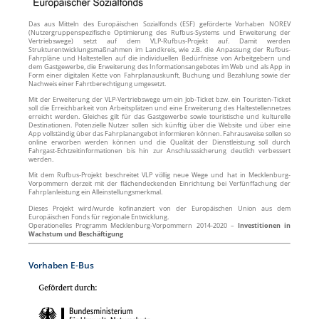
Das aus Mitteln des Europäischen Sozialfonds (ESF) geförderte Vorhaben NOREV
(Nutzergruppenspezifische Optimierung des Rufbus-Systems und Erweiterung der
Vertriebswege) setzt auf dem VLP-Rufbus-Projekt auf. Damit werden
Strukturentwicklungsmaßnahmen im Landkreis, wie z.B. die Anpassung der Rufbus-
Fahrpläne und Haltestellen auf die individuellen Bedürfnisse von Arbeitgebern und
dem Gastgewerbe, die Erweiterung des Informationsangebotes im Web und als App in
Form einer digitalen Kette von Fahrplanauskunft, Buchung und Bezahlung sowie der
Nachweis einer Fahrtberechtigung umgesetzt.
Mit der Erweiterung der VLP-Vertriebswege um ein Job-Ticket bzw. ein Touristen-Ticket
soll die Erreichbarkeit von Arbeitsplätzen und eine Erweiterung des Haltestellennetzes
erreicht werden. Gleiches gilt für das Gastgewerbe sowie touristische und kulturelle
Destinationen. Potenzielle Nutzer sollen sich künftig über die Website und über eine
App vollständig über das Fahrplanangebot informieren können. Fahrausweise sollen so
online erworben werden können und die Qualität der Dienstleistung soll durch
Fahrgast-Echtzeitinformationen bis hin zur Anschlusssicherung deutlich verbessert
werden.
Mit dem Rufbus-Projekt beschreitet VLP völlig neue Wege und hat in Mecklenburg-
Vorpommern derzeit mit der flächendeckenden Einrichtung bei Verfünffachung der
Fahrplanleistung ein Alleinstellungsmerkmal.
Dieses Projekt wird/wurde kofinanziert von der Europäischen Union aus dem
Europäischen Fonds für regionale Entwicklung.
Operationelles Programm Mecklenburg-Vorpommern 2014-2020 –
Investitionen in
Wachstum und Beschäftigung
Vorhaben E-Bus