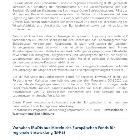
Das aus Mitteln des Europäischen Fonds für regionale Entwicklung (EFRE) geförderte
Vorhaben zur Schaffung der Netzanschlüsse für die Ladeinfrastruktur der VLP­
Betriebshöfe und zur Ergänzung des Rechnergestützten Betriebsleitsystems (RBL) der
VLP um ein Betriebshofmanagementsystem mit Elektrobusfunktionalitäten ist eine
Ergänzung zum Fördervorhaben E-Bus vom 5. März 2018 des Bundesministeriums für
Umwelt, Naturschutz und nukleare Sicherheit (BMU) und dient der Verbesserung der
Wirtschaftlichkeit und Attraktivität, der Barrierefreiheit sowie der Klimabilanz im
Unternehmen.
Zum Einsatz kommt ein Betriebshofmanagementsystem zur Ergänzung des bei der VLP
vorhandenen RBL mit der speziellen für den Einsatz und das Lademanagement von
Elektrobussen vorgesehenen Ausprägung. Es plant und steuert den täglichen
Fahrzeugeinsatz und überwacht die einzelnen Laufleistungen und Fristen.
Abstellanlagen werden detailliert erfasst und die Rangiervorgänge optimiert. Beinhaltet
ist weiterhin eine intelligente Energiebedarfs- und Ladeprognose, die die Grundlage für
Ladeprognosen und Lademanagement bildet. Mit einer optimalen Umlaufplanung
können somit operative Kosten erheblich sinken.
Diese können zusätzlich erheblich gesenkt werden, da ein guter Umlaufplan die Anzahl
der Fahrzeuge, die Länge der Leerfahrten und die Verspätungsanfälligkeit reduziert.
Die VLP hat Mittel des „Europäischen Fonds für regionale Entwicklung“ (EFRE) zur
Förderung von Vorhaben innerhalb des operationellen Programms 2014-2020 des
Landes Mecklenburg-Vorpommern in Höhe von 2,68 Mio. € und ergänzende
Projektfördermittel aus dem Landeshaushalt in Höhe von 168 T€ erhalten, um den
Netzanschluss von 12 Betriebshöfen vornehmen und eine Software für das
Lademanagement beschaffen zu können.
Dieses Projekt wird/wurde kofinanziert von der Europäischen Union aus dem
Europäischen Fonds für regionale Entwicklung.
Operationelles Programm Mecklenburg-Vorpommern 2014-2020 –
Investitionen in
Wachstum und Beschäftigung
Vorhaben IBuDis aus Mitteln des Europäischen Fonds für
regionale Entwicklung (EFRE)