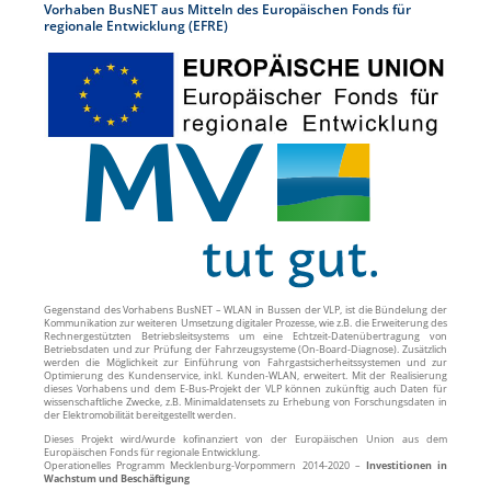
Vorhaben BusNET aus Mitteln des Europäischen Fonds für
regionale Entwicklung (EFRE)
Gegenstand des Vorhabens BusNET – WLAN in Bussen der VLP, ist die Bündelung der
Kommunikation zur weiteren Umsetzung digitaler Prozesse, wie z.B. die Erweiterung des
Rechnergestützten Betriebsleitsystems um eine Echtzeit-Datenübertragung von
Betriebsdaten und zur Prüfung der Fahrzeugsysteme (On-Board-Diagnose). Zusätzlich
werden die Möglichkeit zur Einführung von Fahrgastsicherheitssystemen und zur
Optimierung des Kundenservice, inkl. Kunden-WLAN, erweitert. Mit der Realisierung
dieses Vorhabens und dem E-Bus-Projekt der VLP können zukünftig auch Daten für
wissenschaftliche Zwecke, z.B. Minimaldatensets zu Erhebung von Forschungsdaten in
der Elektromobilität bereitgestellt werden.
Dieses Projekt wird/wurde kofinanziert von der Europäischen Union aus dem
Europäischen Fonds für regionale Entwicklung.
Operationelles Programm Mecklenburg-Vorpommern 2014-2020 –
Investitionen in
Wachstum und Beschäftigung