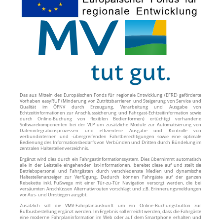
Das aus Mitteln des Europäischen Fonds für regionale Entwicklung (EFRE) geförderte
Vorhaben easyRUF (Minderung von Zutrittsbarrieren und Steigerung von Service und
Qualität im ÖPNV durch Erzeugung, Verarbeitung und Ausgabe von
Echtzeitinformationen zur Anschlusssicherung und Fahrgast-Echtzeitinformation sowie
durch Online-Buchung von flexiblen Bedienformen) ertüchtigt vorhandene
Softwarekomponenten bei der VLP um zusätzliche Module zur Automatisierung von
Datenintegrationsprozessen und effizientere Ausgabe und Kontrolle von
verbundinternen und -übergreifenden Fahrtberechtigungen sowie eine optimale
Bedienung des Informationsbedarfs von Verbünden und Dritten durch Bündelung im
zentralen Haltestellenverzeichnis.
Ergänzt wird dies durch ein Fahrgastinformationssystem. Dies übernimmt automatisch
alle in der Leitstelle eingehenden Ist-Informationen, bereitet diese auf und stellt sie
Betriebspersonal und Fahrgästen durch verschiedenste Medien und dynamische
Haltestellenanzeiger zur Verfügung. Dadurch können Fahrgäste auf der ganzen
Reisekette inkl. Fußwege mit einer Tür-zu-Tür Navigation versorgt werden, die bei
versäumten Anschlüssen Alternativrouten vorschlägt und z.B. Erinnerungsmeldungen
vor Aus- und Umstiegen ausgibt.
Zusätzlich soll die VMV-Fahrplanauskunft um ein Online-Buchungsbutton zur
Rufbusbestellung ergänzt werden. Im Ergebnis soll erreicht werden, dass die Fahrgäste
eine moderne Fahrplaninformation im Web oder auf dem Smartphone erhalten und