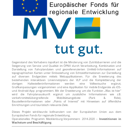
Gegenstand des Vorhabens topoKart ist die Minderung von Zutrittsbarrieren und die
Steigerung von Service und Qualität im ÖPNV durch Verarbeitung, Kombination und
Darstellung von Fahrplandaten und georeferenzierten Umfeld-Informationen auf
topographischen Karten unter Einbeziehung von Echtzeitformationen zur Darstellung
auf diversen Endgeräten mittels Webapplikationen. Für die Erweiterung des
bestehenden interaktiven Liniennetzplans der VLP und die Komplettierung der
dortigen Haltestelleninformationen werden eine Volltextsuche ergänzt,
Grafikanpassungen vorgenommen und eine Applikation für mobile Endgeräte als iOS-
und Android-App programmiert. Mit der Erweiterung um die Funktion „Was ist hier“
wird die Fahrplanauskunft ergänzt um zusätzliche Informationen wie z.B.
verkehrsmittelübergreifende Mobilitätsangebote (Park & Ride),
Baustelleninformationen oder „Points of Interest“ mit Hinweisen auf öffentliche
Einrichtungen und touristisch relevante Ziele.
Dieses Projekt wird/wurde kofinanziert von der Europäischen Union aus dem
Europäischen Fonds für regionale Entwicklung.
Operationelles Programm Mecklenburg-Vorpommern 2014-2020 –
Investitionen in
Wachstum und Beschäftigung