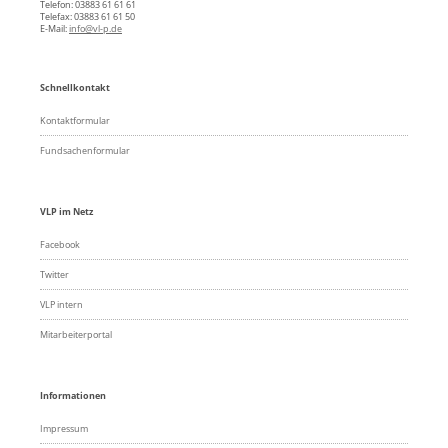
Telefon: 03883 61 61 61
Telefax: 03883 61 61 50
E-Mail:
info@vl-p.de
Schnellkontakt
Kontaktformular
Fundsachenformular
VLP im Netz
Facebook
Twitter
VLP intern
Mitarbeiterportal
Informationen
Impressum