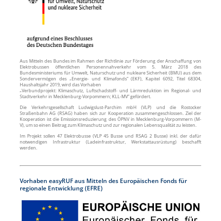
Aus Mitteln des Bundes im Rahmen der Richtlinie zur Förderung der Anschaffung von
Elektrobussen öffentlichen Personennahverkehr vom 5. März 2018 des
Bundesministeriums für Umwelt, Naturschutz und nukleare Sicherheit (BMU) aus dem
Sondervermögen des „Energie- und Klimafonds“ (EKF), Kapitel 6092, Titel 68304,
Haushaltsjahr 2019, wird das Vorhaben
„Verbundprojekt: Klimaschutz, Luftschadstoff- und Lärmreduktion im Regional- und
Stadtverkehr in Mecklenburg-Vorpommern; KLL-MV“ gefördert.
Die Verkehrsgesellschaft Ludwigslust-Parchim mbH (VLP) und die Rostocker
Straßenbahn AG (RSAG) haben sich zur Kooperation zusammengeschlossen. Ziel der
Kooperation ist die Emissionsreduzierung des ÖPNV in Mecklenburg-Vorpommern (M-
V), um so einen Beitrag zum Klimaschutz und zur regionalen Lebensqualität zu leisten.
Im Projekt sollen 47 Elektrobusse (VLP 45 Busse und RSAG 2 Busse) inkl. der dafür
notwendigen Infrastruktur (Ladeinfrastruktur, Werkstattausrüstung) beschafft
werden.
Vorhaben easyRUF aus Mitteln des Europäischen Fonds für
regionale Entwicklung (EFRE)