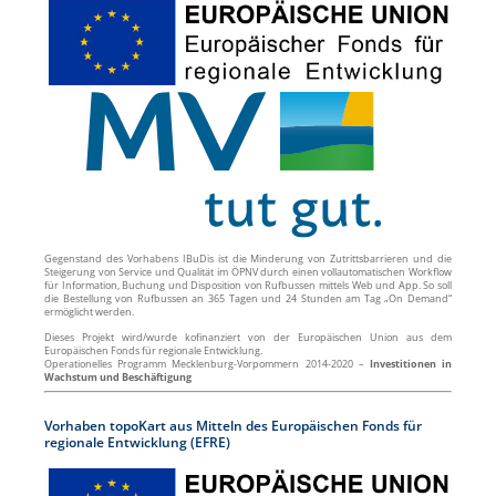
Gegenstand des Vorhabens IBuDis ist die Minderung von Zutrittsbarrieren und die
Steigerung von Service und Qualität im ÖPNV durch einen vollautomatischen Workflow
für Information, Buchung und Disposition von Rufbussen mittels Web und App. So soll
die Bestellung von Rufbussen an 365 Tagen und 24 Stunden am Tag „On Demand“
ermöglicht werden.
Dieses Projekt wird/wurde kofinanziert von der Europäischen Union aus dem
Europäischen Fonds für regionale Entwicklung.
Operationelles Programm Mecklenburg-Vorpommern 2014-2020 –
Investitionen in
Wachstum und Beschäftigung
Vorhaben topoKart aus Mitteln des Europäischen Fonds für
regionale Entwicklung (EFRE)