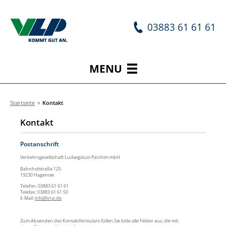
03883 61 61 61
MENU
Startseite
»
Kontakt
Kontakt
Postanschrift
Verkehrsgesellschaft Ludwigslust-Parchim mbH
Bahnhofstraße 125
19230 Hagenow
Telefon: 03883 61 61 61
Telefax: 03883 61 61 50
E-Mail:
info@vl-p.de
Zum Absenden des Kontaktformulars füllen Sie bitte alle Felder aus, die mit