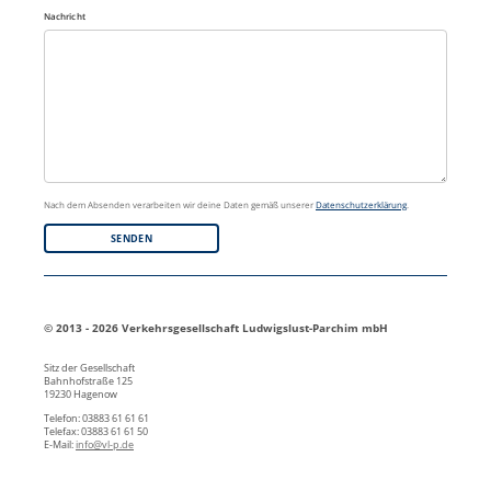
Nachricht
Nach dem Absenden verarbeiten wir deine Daten gemäß unserer
Datenschutzerklärung
.
© 2013 - 2026 Verkehrsgesellschaft Ludwigslust-Parchim mbH
Sitz der Gesellschaft
Bahnhofstraße 125
19230 Hagenow
Telefon: 03883 61 61 61
Telefax: 03883 61 61 50
E-Mail:
info@vl-p.de