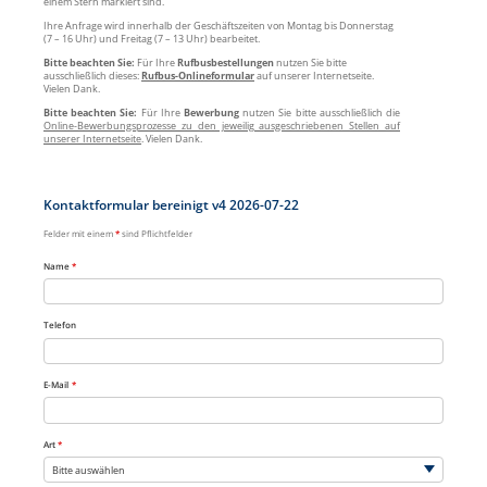
einem Stern markiert sind.
Ihre Anfrage wird innerhalb der Geschäftszeiten von Montag bis Donnerstag
(7 – 16 Uhr) und Freitag (7 – 13 Uhr) bearbeitet.
Bitte beachten Sie:
Für Ihre
Rufbusbestellungen
nutzen Sie bitte
ausschließlich dieses:
Rufbus-Onlineformular
auf unserer Internetseite.
Vielen Dank.
Bitte beachten Sie:
Für Ihre
Bewerbung
nutzen Sie bitte ausschließlich die
Online-Bewerbungsprozesse zu den jeweilig ausgeschriebenen Stellen auf
unserer Internetseite
. Vielen Dank.
Kontaktformular bereinigt v4 2026-07-22
Felder mit einem
*
sind Pflichtfelder
Name
*
Telefon
E-Mail
*
Art
*