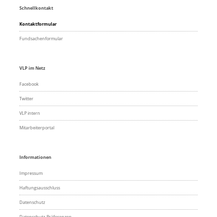
Schnellkontakt
Kontaktformular
Fundsachenformular
VLP im Netz
Facebook
Twitter
VLP intern
Mitarbeiterportal
Informationen
Impressum
Haftungsausschluss
Datenschutz
Datenschutz-Präferenzen