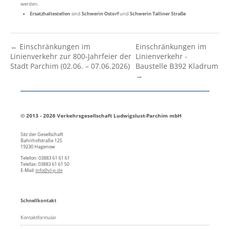
werden.
Ersatzhaltestellen
sind
Schwerin Ostorf
und
Schwerin Talliner Straße
← Einschränkungen im
Einschränkungen im
Linienverkehr zur 800‑Jahrfeier der
Linienverkehr -
Stadt Parchim (02.06. – 07.06.2026)
Baustelle B392 Kladrum
→
© 2013 - 2026 Verkehrsgesellschaft Ludwigslust-Parchim mbH
Sitz der Gesellschaft
Bahnhofstraße 125
19230 Hagenow
Telefon: 03883 61 61 61
Telefax: 03883 61 61 50
E-Mail:
info@vl-p.de
Schnellkontakt
Kontaktformular