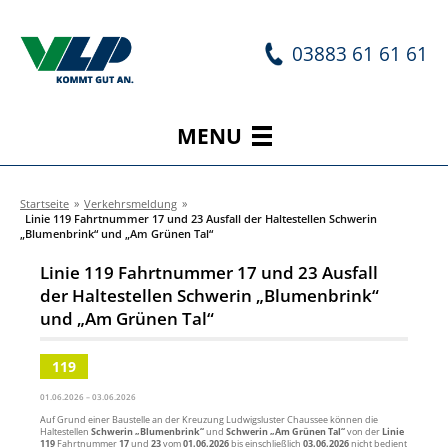
03883 61 61 61
MENU
Startseite
»
Verkehrsmeldung
»
Linie 119 Fahrtnummer 17 und 23 Ausfall der Haltestellen Schwerin
„Blumenbrink“ und „Am Grünen Tal“
Linie 119 Fahrtnummer 17 und 23 Ausfall
der Haltestellen Schwerin „Blumenbrink“
und „Am Grünen Tal“
119
01.06.2026 – 03.06.2026
Auf Grund einer Baustelle an der Kreuzung Ludwigsluster Chaussee können die
Haltestellen
Schwerin „Blumenbrink“
und
Schwerin
„Am Grünen Tal“
von der
Linie
119
Fahrtnummer
17
und
23
vom
01.06.2026
bis einschließlich
03.06.2026
nicht bedient