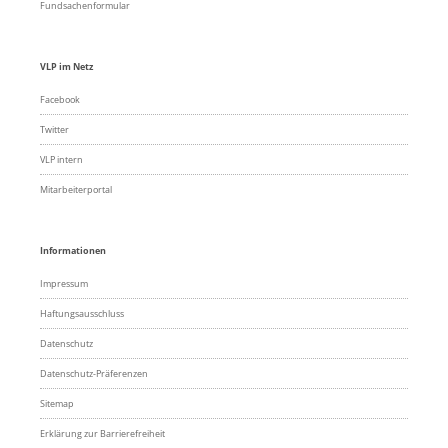
Fundsachenformular
VLP im Netz
Facebook
Twitter
VLP intern
Mitarbeiterportal
Informationen
Impressum
Haftungsausschluss
Datenschutz
Datenschutz-Präferenzen
Sitemap
Erklärung zur Barrierefreiheit