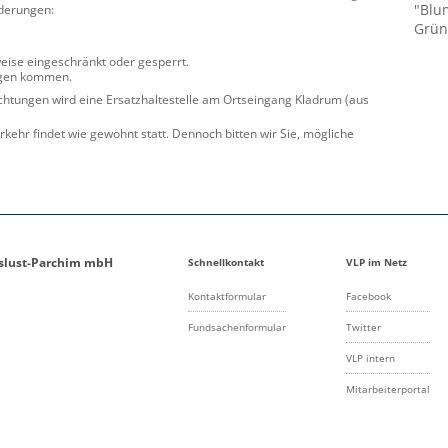
"Blu
nderungen:
Grün
weise eingeschränkt oder gesperrt.
ngen kommen.
ichtungen wird eine Ersatzhaltestelle am Ortseingang Kladrum (aus
ehr findet wie gewohnt statt. Dennoch bitten wir Sie, mögliche
gslust-Parchim mbH
Schnellkontakt
VLP im Netz
Kontaktformular
Facebook
Fundsachenformular
Twitter
VLP intern
Mitarbeiterportal