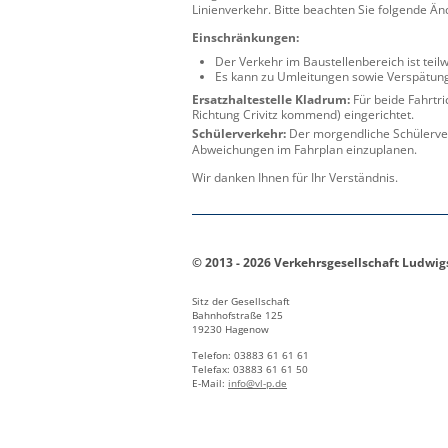
Linienverkehr. Bitte beachten Sie folgende Ä
Einschränkungen:
Der Verkehr im Baustellenbereich ist teil
Es kann zu Umleitungen sowie Verspätu
Ersatzhaltestelle Kladrum:
Für beide Fahrtr
Richtung Crivitz kommend) eingerichtet.
Schülerverkehr:
Der morgendliche Schülerverk
Abweichungen im Fahrplan einzuplanen.
Wir danken Ihnen für Ihr Verständnis.
© 2013 - 2026 Verkehrsgesellschaft Ludwi
Sitz der Gesellschaft
Bahnhofstraße 125
19230 Hagenow
Telefon: 03883 61 61 61
Telefax: 03883 61 61 50
E-Mail:
info@vl-p.de