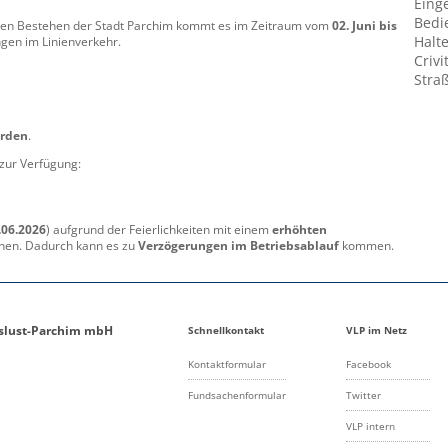
Eing
Bedi
igen Bestehen der Stadt Parchim kommt es im Zeitraum vom
02. Juni bis
Halte
gen im Linienverkehr.
Crivi
Stra
erden
.
 zur Verfügung:
.06.2026
) aufgrund der Feierlichkeiten mit einem
erhöhten
hnen. Dadurch kann es zu
Verzögerungen im Betriebsablauf
kommen.
gslust-Parchim mbH
Schnellkontakt
VLP im Netz
Kontaktformular
Facebook
Fundsachenformular
Twitter
VLP intern