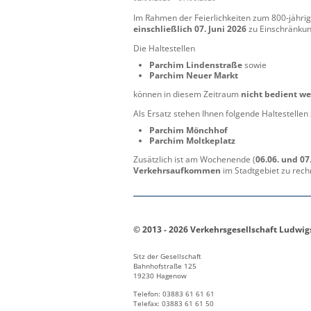
Im Rahmen der Feierlichkeiten zum 800‑jähr
einschließlich 07. Juni 2026
zu Einschränkun
Die Haltestellen
Parchim Lindenstraße
sowie
Parchim Neuer Markt
können in diesem Zeitraum
nicht bedient w
Als Ersatz stehen Ihnen folgende Haltestellen
Parchim Mönchhof
Parchim Moltkeplatz
Zusätzlich ist am Wochenende (
06.06. und 07
Verkehrsaufkommen
im Stadtgebiet zu rec
© 2013 - 2026 Verkehrsgesellschaft Ludwi
Sitz der Gesellschaft
Bahnhofstraße 125
19230 Hagenow
Telefon: 03883 61 61 61
Telefax: 03883 61 61 50