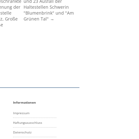
eschränkte
und 23 Ausfall der
enung der
Haltestellen Schwerin
stelle
"Blumenbrink" und "Am
tz, Große
Grünen Tal" →
ße
Informationen
Impressum
Haftungsausschluss
Datenschutz