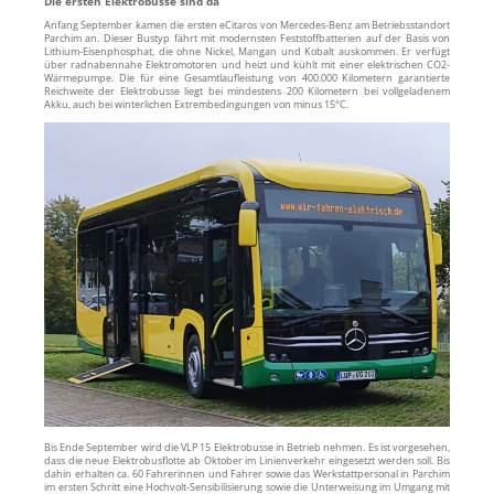
Die ersten Elektrobusse sind da
Anfang September kamen die ersten eCitaros von Mercedes-Benz am Betriebsstandort
Parchim an. Dieser Bustyp fährt mit modernsten Feststoffbatterien auf der Basis von
Lithium-Eisenphosphat, die ohne Nickel, Mangan und Kobalt auskommen. Er verfügt
über radnabennahe Elektromotoren und heizt und kühlt mit einer elektrischen CO2-
Wärmepumpe. Die für eine Gesamtlaufleistung von 400.000 Kilometern garantierte
Reichweite der Elektrobusse liegt bei mindestens 200 Kilometern bei vollgeladenem
Akku, auch bei winterlichen Extrembedingungen von minus 15°C.
Bis Ende September wird die VLP 15 Elektrobusse in Betrieb nehmen. Es ist vorgesehen,
dass die neue Elektrobusflotte ab Oktober im Linienverkehr eingesetzt werden soll. Bis
dahin erhalten ca. 60 Fahrerinnen und Fahrer sowie das Werkstattpersonal in Parchim
im ersten Schritt eine Hochvolt-Sensibilisierung sowie die Unterweisung im Umgang mit