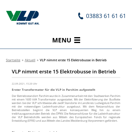
03883 61 61 61
MENU
Startseite
»
Aktuell
»
VLP nimmt erste 15 Elektrobusse in Betrieb
VLP nimmt erste 15 Elektrobusse in Betrieb
22.09.2021, 15:20 Uhr
Erster Transformator für die VLP in Parchim aufgestellt
Der Betriebsstandort Parchim wurde in Zusammenarbeit mit den Stadtwerken Parchim
mit einem 1600 kVA Transformator ausgestattet. Mit der Elektrifizierung der Busflotte
werden bei der VLP schrittweise alle zwölf Standorte im Landkreis Ludwigslust-Parchim
mit der notwendigen Ladeinfrastruktur ausgebaut. Mit dem Netzanschluss der
Betriebsstellen beginnt die VLP einen konsequenten Weg hin zu einem
treibhausgasneutralen Betrieb des ÖPNV. Die Netzanschlüsse für die Ladeinfrastruktur
der VLP Betriebshöfe werden aus Mitteln des Europäischen Fonds für regionale
Entwicklung (EFRE) und aus Mitteln des Landes Mecklenburg-Vorpommern gefördert.