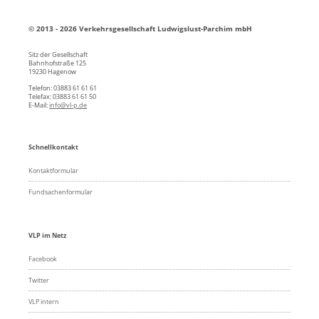
© 2013 - 2026 Verkehrsgesellschaft Ludwigslust-Parchim mbH
Sitz der Gesellschaft
Bahnhofstraße 125
19230 Hagenow
Telefon: 03883 61 61 61
Telefax: 03883 61 61 50
E-Mail:
info@vl-p.de
Schnellkontakt
Kontaktformular
Fundsachenformular
VLP im Netz
Facebook
Twitter
VLP intern