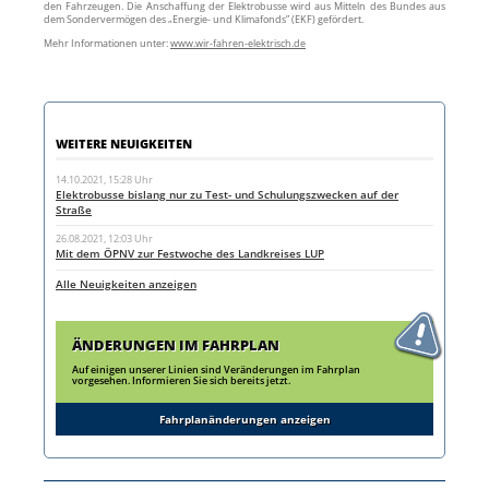
den Fahrzeugen. Die Anschaffung der Elektrobusse wird aus Mitteln des Bundes aus
dem Sondervermögen des „Energie- und Klimafonds” (EKF) gefördert.
Mehr Informationen unter:
www.wir-fahren-elektrisch.de
WEITERE NEUIGKEITEN
14.10.2021, 15:28 Uhr
Elektrobusse bislang nur zu Test- und Schulungszwecken auf der
Straße
26.08.2021, 12:03 Uhr
Mit dem ÖPNV zur Festwoche des Landkreises LUP
Alle Neuigkeiten anzeigen
ÄNDERUNGEN IM FAHRPLAN
Auf einigen unserer Linien sind Veränderungen im Fahrplan
vorgesehen. Informieren Sie sich bereits jetzt.
Fahrplanänderungen anzeigen