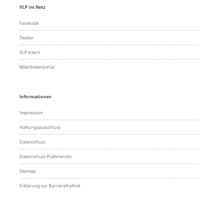
VLP im Netz
Facebook
Twitter
VLP intern
Mitarbeiterportal
Informationen
Impressum
Haftungsausschluss
Datenschutz
Datenschutz-Präferenzen
Sitemap
Erklärung zur Barrierefreiheit