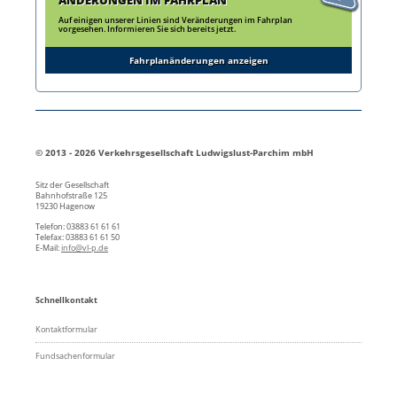
ÄNDERUNGEN IM FAHRPLAN
Auf einigen unserer Linien sind Veränderungen im Fahrplan
vorgesehen. Informieren Sie sich bereits jetzt.
Fahrplanänderungen anzeigen
© 2013 - 2026 Verkehrsgesellschaft Ludwigslust-Parchim mbH
Sitz der Gesellschaft
Bahnhofstraße 125
19230 Hagenow
Telefon: 03883 61 61 61
Telefax: 03883 61 61 50
E-Mail:
info@vl-p.de
Schnellkontakt
Kontaktformular
Fundsachenformular