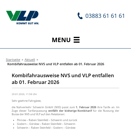
03883 61 61 61
MENU
Startseite
»
Aktuell
»
Kombifahrausweise NVS und VLP entfallen ab 01. Februar 2026
Kombifahrausweise NVS und VLP entfallen
ab 01. Februar 2026
29.01.2026, 11:58 Uhr
Sehr geehrte Fahrgäste,
die Nahverkehr Schwerin GmbH (NVS) passt zum
1. Februar 2026
ihre Tarife an. Im
Zuge dieser Tarifanpassung
entfällt der bisherige Kombitarif
für die Nutzung der
Busse der NVS und VLP auf den Relationen:
Pinnow – Raben Steinfeld – Schwerin und zurück
Godern – Görslow – Raben Steinfeld – Schwerin
Schwerin – Raben Steinfeld – Godern – Görslow