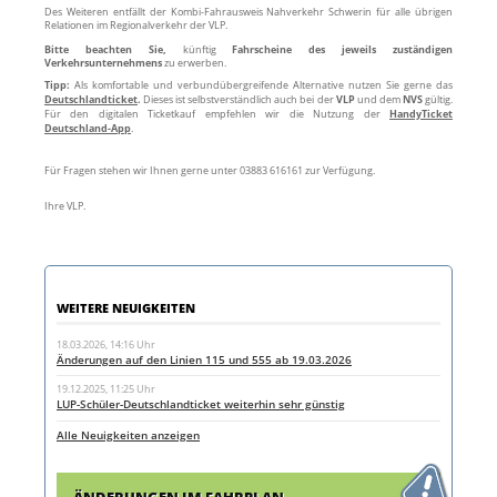
Des Weiteren entfällt der Kombi-Fahrausweis Nahverkehr Schwerin für alle übrigen
Relationen im Regionalverkehr der VLP.
Bitte beachten Sie,
künftig
Fahrscheine des jeweils zuständigen
Verkehrsunternehmens
zu erwerben.
Tipp:
Als komfortable und verbundübergreifende Alternative nutzen Sie gerne das
Deutschlandticket
.
Dieses ist selbstverständlich auch bei der
VLP
und dem
NVS
gültig.
Für den digitalen Ticketkauf empfehlen wir die Nutzung der
HandyTicket
Deutschland-App
.
Für Fragen stehen wir Ihnen gerne unter 03883 616161 zur Verfügung.
Ihre VLP.
WEITERE NEUIGKEITEN
18.03.2026, 14:16 Uhr
Änderungen auf den Linien 115 und 555 ab 19.03.2026
19.12.2025, 11:25 Uhr
LUP-Schüler-Deutschlandticket weiterhin sehr günstig
Alle Neuigkeiten anzeigen