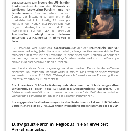
Voraussetzung zum Erwerb des LUP-Schüler-
Deutschlandtickets
sind der Wohnsitz im
Landkreis Ludwigslust-Parchim und ein
Schülerausweis.
Um für Schüler in den
Genuss der Erstattung zu kommen, ist das
Deutschlandticket für künftig 63 Euro pro
Monat in der HandyTicket-Deutschland-App,
Region „Ludwigslust-Parchim (VLP)“ im
Abonnement bei der VLP zu erwerben.
Anschließend erfolgt eine teilweise
Erstattung des Kaufpreises in Höhe von 30
Euro.
Die Erstattung wird über das
Kontaktformular
auf der
Internetseite der VLP
beantragt und erfolgt jeden Monat automatisch, solange das Abonnement aktiv ist. Eine
monatliche Beantragung der Erstattung ist nicht erforderlich. Lediglich Änderungen
von Vertragsnummern oder neue gültige Schülerausweise sind durch die Eltern per
Mail an
kundenservice@vl-p.de
einzureichen.
Wer bereits einen Erstattungsantrag zu einem aktiven Deutschlandticket-Vertrag
eingereicht hat, muss sich um nichts weiter kümmern. Die Erstattung erfolgt weiterhin
automatisch bis zum 31.12.2026. Weitergehende Informationen zur Erstattung finden
Interessierte auf der VLP-Internetseite.
Die kostenfreie Schülerbeförderung mit dem von der Schule ausgestellten
Schülerausweis bleibt vom LUP-Schüler-Deutschlandticket unberührt.
Der
Schülerausweis ermöglicht auch weiterhin die kostenfreie Beförderung zwischen
Wohnort und Schulstandort (außer in den Sommerferien von M-V).
Die angepassten
Tarifbestimmungen
für das Deutschlandticket und LUP-Schüler-
Deutschlandticket ab 01.01.2026 finden Interessierte auf der Internetseite der VLP.
Ludwigslust-Parchim: Regiobuslinie 54 erweitert
Verkehrsangebot