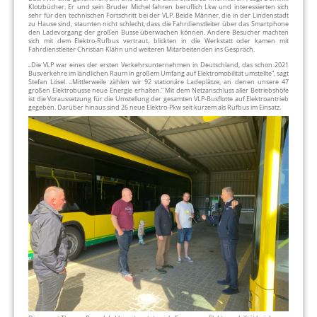
Klotzbücher. Er und sein Bruder Michel fahren beruflich Lkw und interessierten sich
sehr für den technischen Fortschritt bei der VLP. Beide Männer, die in der Lindenstadt
zu Hause sind, staunten nicht schlecht, dass die Fahrdienstleiter über das Smartphone
den Ladevorgang der großen Busse überwachen können. Andere Besucher machten
sich mit dem Elektro-Rufbus vertraut, blickten in die Werkstatt oder kamen mit
Fahrdienstleiter Christian Klähn und weiteren Mitarbeitenden ins Gespräch.
„Die VLP war eines der ersten Verkehrsunternehmen in Deutschland, das schon 2021
Busverkehre im ländlichen Raum in großem Umfang auf Elektromobilität umstellte“, sagt
Stefan Lösel. „Mittlerweile zählen wir 92 stationäre Ladeplätze, an denen unsere 47
großen Elektrobusse neue Energie erhalten.“ Mit dem Netzanschluss aller Betriebshöfe
ist die Voraussetzung für die Umstellung der gesamten VLP-Busflotte auf Elektroantrieb
gegeben. Darüber hinaus sind 26 neue Elektro-Pkw seit kurzem als Rufbus im Einsatz.