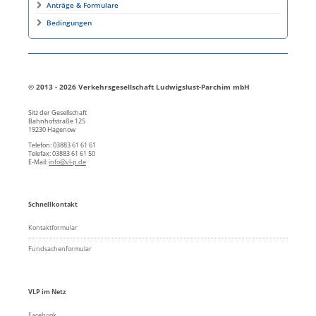
Anträge & Formulare
Bedingungen
© 2013 - 2026 Verkehrsgesellschaft Ludwigslust-Parchim mbH
Sitz der Gesellschaft
Bahnhofstraße 125
19230 Hagenow
Telefon: 03883 61 61 61
Telefax: 03883 61 61 50
E-Mail:
info@vl-p.de
Schnellkontakt
Kontaktformular
Fundsachenformular
VLP im Netz
Facebook