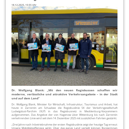
18.12.2025, 15:55 Uhr
Dr. Wolfgang Blank: „Mit den neuen Regiobussen schaffen wir
moderne, verlässliche und attraktive Verkehrsangebote – in der Stadt
und auf dem Land“
Dr. Wolfgang Blank, Minister für Wirtschaft, Infrastruktur, Tourismus und Arbeit, hat
heute in Zarrentin am Schaalsee die Regiobuslinie 54 der Verkehrsgesellschaft
Ludwigslust-Parchim (VLP) in das Regiobusnetz in Mecklenburg-Vorpommern
aufgenommen. Das Angebot der von Hagenow über Wittenburg bis nach Zarrentin
verkehrenden Linie wird seit dem 14. Dezember 2025 mit zusätzlichen Fahrten gestärkt.
„Drei Jahre nach Inbetriebnahme der ersten Regiobuslinie zeigt der heutige Tag erneut:
Unsere Mobilitätsoffensive wirkt. Über das ganze Land verteilt können Bürgerinnen