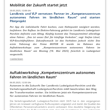
Mobilität der Zukunft startet jetzt
20.05.2025, 12:08 Uhr
Landkreis und VLP vernetzen Partner im „Kompetenzzentrum
autonomes Fahren im ländlichen Raum“ und starten
Pilotprojekt
Per App die individuelle Fahrt buchen, zum Haltepunkt navigiert werden,
losfahren: Der Rufbus im Elektro-Fahrzeug gehört im Landkreis Ludwigslust-
Parchim definitiv zum Alltag. Künftig kommt das Transportmittel allerdings
ohne Fahrer. „Das ist unser Ziel für künftige Verkehre“, sagt Stefan Lösel,
VLP-Geschäftsführer. Zukunftsmusik ist das Vorhaben jedoch nicht: Das
erste Fahrzeug der Firma MOTOR Ai wurde im Rahmen des
Auftaktworkshops zum „Kompetenzzentrum autonomes Fahren im
ländlichen Raum“ am Montag (19. Mai 2025) feierlich in Ludwigslust
vorgestellt.
» weiterlesen
Auftaktworkshop „Kompetenzzentrum autonomes
Fahren im ländlichen Raum“
06.05.2025, 12:50 Uhr
Autonom in die Zukunft: Der Landkreis Ludwigslust-Parchim und die
Verkehrsgesellschaft Ludwigslust-Parchim mbH beschreiten den Weg
der Transformation weiter. Sie initiieren jetzt ein Kompetenzzentrum
für autonomes Fahren im ländlichen Raum.
Die Verkehrsgesellschaft Ludwigslust-Parchim mbH (VLP) hat in den vergangenen
Jahren ein kreisweit verfügbares Rufbussystem umgesetzt und damit die Qualität des
Öffentlichen Personennahverkehrs enorm verbessert. Eine deutliche Steigerung der
Fahrgastzahlen des Rufbusangebots zeigt, dass sich Investitionen in eine verbesserte