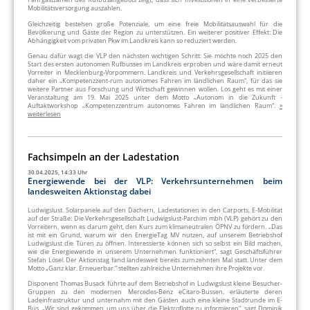
Mobilitätsversorgung auszahlen.
Gleichzeitig bestehen große Potenziale, um eine freie Mobilitätsauswahl für die
Bevölkerung und Gäste der Region zu unterstützen. Ein weiterer positiver Effekt: Die
Abhängigkeit vom privaten Pkw im Landkreis kann so reduziert werden.
Genau dafür wagt die VLP den nächsten wichtigen Schritt: Sie möchte noch 2025 den
Start des ersten autonomen Rufbusses im Landkreis erproben und wäre damit erneut
Vorreiter in Mecklenburg-Vorpommern. Landkreis und Verkehrsgesellschaft initiieren
daher ein „Kompetenzzent-rum autonomes Fahren im ländlichen Raum“, für das sie
weitere Partner aus Forschung und Wirtschaft gewinnen wollen. Los geht es mit einer
Veranstaltung am 19. Mai 2025 unter dem Motto „Autonom in die Zukunft -
Auftaktworkshop „Kompetenzzentrum autonomes Fahren im ländlichen Raum“.
»
weiterlesen
Fachsimpeln an der Ladestation
30.04.2025, 14:33 Uhr
Energiewende bei der VLP: Verkehrsunternehmen beim
landesweiten Aktionstag dabei
Ludwigslust. Solarpanele auf den Dächern, Ladestationen in den Carports, E-Mobilität
auf der Straße: Die Verkehrsgesellschaft Ludwigslust-Parchim mbh (VLP) gehört zu den
Vorreitern, wenn es darum geht, den Kurs zum klimaneutralen ÖPNV zu fördern. „Das
ist mit ein Grund, warum wir den EnergieTag MV nutzen, auf unserem Betriebshof
Ludwigslust die Türen zu öffnen. Interessierte können sich so selbst ein Bild machen,
wie die Energiewende in unserem Unternehmen funktioniert“, sagt Geschäftsführer
Stefan Lösel. Der Aktionstag fand landesweit bereits zum zehnten Mal statt. Unter dem
Motto „Ganz klar. Erneuerbar.“ stellten zahlreiche Unternehmen ihre Projekte vor.
Disponent Thomas Busack führte auf dem Betriebshof in Ludwigslust kleine Besucher-
Gruppen zu den modernen Mercedes-Benz eCitaro-Bussen, erläuterte deren
Ladeinfrastruktur und unternahm mit den Gästen auch eine kleine Stadtrunde im E-
Bus. „Wir sind gekommen, um uns über die Elektroflotte zu informieren“, sagt Dominik