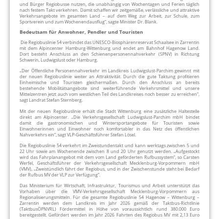
und Bürger Regiobusse nutzen, die unabhängig von Wochentagen und Ferien täglich
nach festem Takt verkehren. Damit schaffen wir zeitgemäße, verlässliche und attraktive
Verkehrsangebote im gesamten Land – auf dem Weg zur Arbeit, zur Schule, zum
Sportverein und zum Wochenendausflug“, sagte Minister Dr. Blank.
Bedeutsam für Anwohner, Pendler und Touristen
Die Regiobuslinie 54 verbindet das UNESCO-Biosphärenreservat Schaalsee in Zarrentin
mit dem Alpincenter Hamburg-Wittenburg und endet am Bahnhof Hagenow Land.
Dort besteht Anschluss an den Schienenpersonennahverkehr (SPNV) in Richtung
Schwerin, Ludwigslust oder Hamburg.
„Der Öffentliche Personennahverkehr im Landkreis Ludwigslust-Parchim gewinnt mit
der neuen Regiobuslinie weiter an Attraktivität. Durch die gute Taktung profitieren
Einheimische und Touristen gleichermaßen. Durch den Anschluss an bereits
bestehende Mobilitätsangebote sind weiterführende Verkehrsmittel und unsere
Mittelzentren jetzt auch vom westlichen Teil des Landkreises noch besser zu erreichen“,
sagt Landrat Stefan Sternberg.
Mit der neuen Regiobuslinie erhält die Stadt Wittenburg eine zusätzliche Haltestelle
direkt am Alpincenter. „Die Verkehrsgesellschaft Ludwigslust-Parchim mbH bindet
damit die gastronomischen und Wintersportangebote für Touristen sowie
Einwohnerinnen und Einwohner noch komfortabler in das Netz des öffentlichen
Nahverkehrs ein“, sagt VLP-Geschäftsführer Stefan Lösel.
Die Regiobuslinie 54 verkehrt im Zweistundentakt und kann werktags zwischen 5 und
22 Uhr sowie am Wochenende zwischen 8 und 20 Uhr genutzt werden. „Aufgestockt
wird das Fahrplanangebot mit dem vom Land geförderten Rufbussystem“, so Carsten
Werfel, Geschäftsführer der Verkehrsgesellschaft Mecklenburg-Vorpommern mbH
(VMV), „Zweistündlich fährt der Regiobus, und in der Zwischenstunde steht bei Bedarf
der Rufbus MV der VLP zur Verfügung“.
Das Ministerium für Wirtschaft, Infrastruktur, Tourismus und Arbeit unterstützt das
Vorhaben über die VMV-Verkehrsgesellschaft Mecklenburg-Vorpommern aus
Regionalisierungsmitteln. Für die gesamte Regiobuslinie 54 Hagenow – Wittenburg –
Zarrentin werden dem Landkreis im Jahr 2026 gemäß der Taktbus-Richtlinie
(TaktbusÖPNVRL) Fördermittel in Höhe von voraussichtlich rund 380.000 Euro
bereitgestellt. Gefördert werden im Jahr 2026 Fahrten des Regiobus MV mit 2,13 Euro