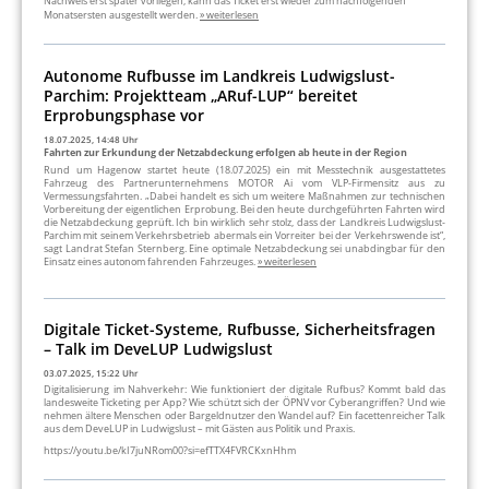
Nachweis erst später vorliegen, kann das Ticket erst wieder zum nachfolgenden
Monatsersten ausgestellt werden.
» weiterlesen
Autonome Rufbusse im Landkreis Ludwigslust-
Parchim: Projektteam „ARuf-LUP“ bereitet
Erprobungsphase vor
18.07.2025, 14:48 Uhr
Fahrten zur Erkundung der Netzabdeckung erfolgen ab heute in der Region
Rund um Hagenow startet heute (18.07.2025) ein mit Messtechnik ausgestattetes
Fahrzeug des Partnerunternehmens MOTOR Ai vom VLP-Firmensitz aus zu
Vermessungsfahrten. „Dabei handelt es sich um weitere Maßnahmen zur technischen
Vorbereitung der eigentlichen Erprobung. Bei den heute durchgeführten Fahrten wird
die Netzabdeckung geprüft. Ich bin wirklich sehr stolz, dass der Landkreis Ludwigslust-
Parchim mit seinem Verkehrsbetrieb abermals ein Vorreiter bei der Verkehrswende ist“,
sagt Landrat Stefan Sternberg. Eine optimale Netzabdeckung sei unabdingbar für den
Einsatz eines autonom fahrenden Fahrzeuges.
» weiterlesen
Digitale Ticket-Systeme, Rufbusse, Sicherheitsfragen
– Talk im DeveLUP Ludwigslust
03.07.2025, 15:22 Uhr
Digitalisierung im Nahverkehr: Wie funktioniert der digitale Rufbus? Kommt bald das
landesweite Ticketing per App? Wie schützt sich der ÖPNV vor Cyberangriffen? Und wie
nehmen ältere Menschen oder Bargeldnutzer den Wandel auf? Ein facettenreicher Talk
aus dem DeveLUP in Ludwigslust – mit Gästen aus Politik und Praxis.
https://youtu.be/kI7juNRom00?si=efTTX4FVRCKxnHhm