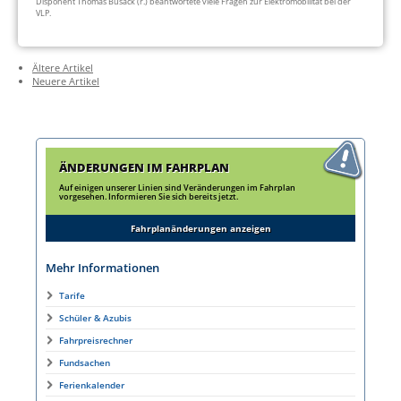
Disponent Thomas Busack (r.) beantwortete viele Fragen zur Elektromobilität bei der
VLP.
Ältere Artikel
Neuere Artikel
ÄNDERUNGEN IM FAHRPLAN
Auf einigen unserer Linien sind Veränderungen im Fahrplan
vorgesehen. Informieren Sie sich bereits jetzt.
Fahrplanänderungen anzeigen
Mehr Informationen
Tarife
Schüler & Azubis
Fahrpreisrechner
Fundsachen
Ferienkalender