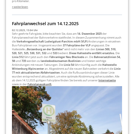
pro Kilometer.
» weiterlesen
Fahrplanwechsel zum 14.12.2025
02.12.2025, 15:04 Uhr
Sehr geehrte Fahrgäste, bitte beachten Sie, dass am
14. Dezember 2025
der
Fahrplanwechsel der Bahnverkehre stattfindet. In diesem Zusammenhang nimmt auch
die
Verkehrsgesellschaft Ludwigslust-Parchim mbH
(VLP)
Änderungen in einzelnen
Bus-Fahrplänen vor. Insgesamt wurden
37 Fahrpläne der VLP
angepasst. Die
Haltestelle
„Boizenburg an der Quöbbe“
wird nicht mehr von den
Linien 500, 510,
520, 521, 525, 530, 531, 532
und
533
bedient.
Diese Haltestelle entfällt ersatzlos.
Die
Linie 512
fährt jetzt auch den
Fähranleger Neu Bleckede
an. Die
Bahnersatzlinien 54,
58
und
735
werden zu
landesbedeutsamen Buslinien
und bieten wichtige
Anbindungen mit neuen Taktungen. Die
Linie 54
fährt künftig auch die
Haltestelle
Wittenburg Alpincenter
an. Abgestimmt auf die neuen Bahnzeiten verkehrt die
Linie
77 mit aktualisierten Abfahrtszeiten
. Auch die Rufbusanbindungen dieser Linie
wurden entsprechend aktualisiert, um eine optimale Abstimmung sicherzustellen. Alle
ab dem 14.12.2025 gültigen Fahrpläne finden Sie bereits auf unserer
Internetseite
sowie in der
Fahrplanauskunft
.