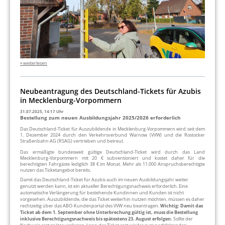
» weiterlesen
Neubeantragung des Deutschland-Tickets für Azubis
in Mecklenburg-Vorpommern
31.07.2025, 14:17 Uhr
Bestellung zum neuen Ausbildungsjahr 2025/2026 erforderlich
Das Deutschland-Ticket für Auszubildende in Mecklenburg-Vorpommern wird seit dem
1. Dezember 2024 durch den Verkehrsverbund Warnow (VVW) und die Rostocker
Straßenbahn AG (RSAG) vertrieben und betreut.
Das ermäßigte bundesweit gültige Deutschland-Ticket wird durch das Land
Mecklenburg-Vorpommern mit 20 € subventioniert und kostet daher für die
berechtigten Fahrgäste lediglich 38 € im Monat. Mehr als 11.000 Anspruchsberechtigte
nutzen das Ticketangebot bereits.
Damit das Deutschland-Ticket für Azubis auch im neuen Ausbildungsjahr weiter
genutzt werden kann, ist ein aktueller Berechtigungsnachweis erforderlich. Eine
automatische Verlängerung für bestehende Kundinnen und Kunden ist nicht
vorgesehen. Auszubildende, die das Ticket weiterhin nutzen möchten, müssen es daher
rechtzeitig über das ABO-Kundenportal des VVW neu beantragen.
Wichtig: Damit das
Ticket ab dem 1. September ohne Unterbrechung gültig ist, muss die Bestellung
inklusive Berechtigungsnachweis bis spätestens 23. August erfolgen.
Sollte der