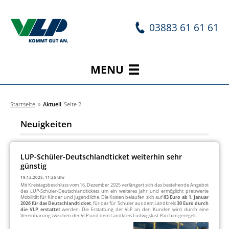
03883 61 61 61
MENU
Startseite
»
Aktuell
Seite 2
Neuigkeiten
LUP-Schüler-Deutschlandticket weiterhin sehr
günstig
19.12.2025, 11:25 Uhr
Mit Kreistagsbeschluss vom 16. Dezember 2025 verlängert sich das bestehende Angebot
des LUP-Schüler-Deutschlandtickets um ein weiteres Jahr und ermöglicht preiswerte
Mobilität für Kinder und Jugendliche. Die Kosten belaufen sich auf
63 Euro ab 1. Januar
2026 für das Deutschlandticket
, für das für Schüler aus dem Landkreis
30 Euro durch
die VLP erstattet
werden. Die Erstattung der VLP an den Kunden wird durch eine
Vereinbarung zwischen der VLP und dem Landkreis Ludwigslust-Parchim geregelt.