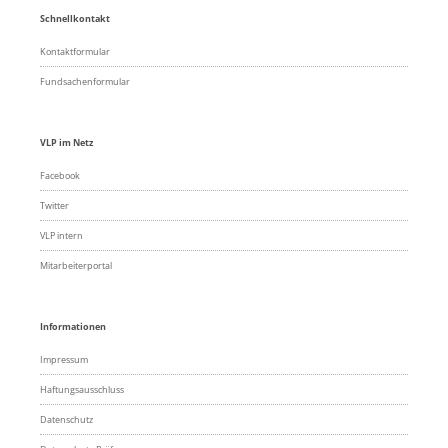
Schnellkontakt
Kontaktformular
Fundsachenformular
VLP im Netz
Facebook
Twitter
VLP intern
Mitarbeiterportal
Informationen
Impressum
Haftungsausschluss
Datenschutz