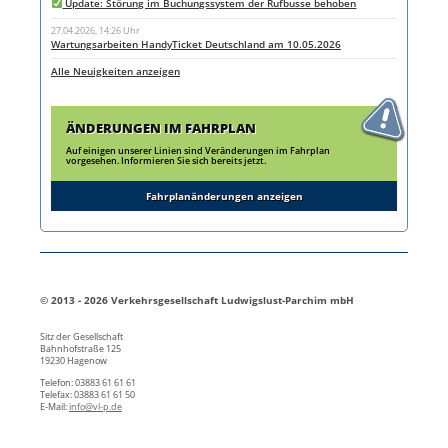
Update: Störung im Buchungssystem der Rufbusse behoben
27.04.2026, 14:26 Uhr
Wartungsarbeiten HandyTicket Deutschland am 10.05.2026
Alle Neuigkeiten anzeigen
ÄNDERUNGEN IM FAHRPLAN
Auf einigen unserer Linien sind Veränderungen im Fahrplan
vorgesehen. Informieren Sie sich bereits jetzt.
Fahrplanänderungen anzeigen
© 2013 - 2026 Verkehrsgesellschaft Ludwigslust-Parchim mbH
Sitz der Gesellschaft
Bahnhofstraße 125
19230 Hagenow
Telefon: 03883 61 61 61
Telefax: 03883 61 61 50
E-Mail:
info@vl-p.de