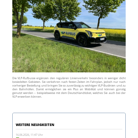
Die VLP‑Rufbusse ergänzen den regulären Linienverkehr besonders in weniger dicht
besiedelten Gebieten. Sie verkehren nach festen Zeiten im Fahrplan, jedoch nur nach
vorheriger Bestellung und bringen Sie so zuverlässig zu wichtigen VLP‑Buslinien und zu
den Bahnhöfen. Damit ermöglichen sie ein Plus an Mobilität und können günstig
genutzt werden – beispielsweise mit dem Deutschlandticket, welches Sie auch bei der
VLP erwerben können.
WEITERE NEUIGKEITEN
16.06.2026, 11:47 Uhr