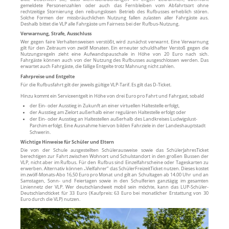
gemeldete Personenzahlen oder auch das Fernbleiben vom Abfahrtsort ohne
rechtzeitige Stornierung den reibungslosen Betrieb des Rufbusses erheblich stören.
Solche Formen der missbräuchlichen Nutzung fallen zulasten aller Fahrgäste aus.
Deshalb bittet die VLP alle Fahrgäste um Fairness bei der Rufbus-Nutzung.
Verwarnung, Strafe, Ausschluss
Wer gegen faire Verhaltensweisen verstößt, wird zunächst verwarnt. Eine Verwarnung
gilt für den Zeitraum von zwölf Monaten. Ein erneuter schuldhafter Verstoß gegen die
Nutzungsregeln zieht eine Aufwandspauschale in Höhe von 20 Euro nach sich.
Fahrgäste können auch von der Nutzung des Rufbusses ausgeschlossen werden. Das
erwartet auch Fahrgäste, die fällige Entgelte trotz Mahnung nicht zahlen.
Fahrpreise und Entgelte
Für die Rufbusfahrt gilt der jeweils gültige VLP-Tarif. Es gilt das D-Ticket.
Hinzu kommt ein Serviceentgelt in Höhe von drei Euro pro Fahrt und Fahrgast, sobald
der Ein- oder Ausstieg in Zukunft an einer virtuellen Haltestelle erfolgt,
der Ausstieg am Zielort außerhalb einer regulären Haltestelle erfolgt oder
der Ein- oder Ausstieg an Haltestellen außerhalb des Landkreises Ludwigslust-
Parchim erfolgt. Eine Ausnahme hiervon bilden Fahrziele in der Landeshauptstadt
Schwerin.
Wichtige Hinweise für Schüler und Eltern
Die von der Schule ausgestellten Schülerausweise sowie das SchülerJahresTicket
berechtigen zur Fahrt zwischen Wohnort und Schulstandort in den großen Bussen der
VLP, nicht aber im Rufbus. Für den Rufbus sind Einzelfahrscheine oder Tageskarten zu
erwerben. Alternativ können „Vielfahrer“ das SchülerFreizeitTicket nutzen. Dieses kostet
im zwölf-Monats-Abo 16,50 Euro pro Monat und gilt an Schultagen ab 14.00 Uhr und an
Samstagen, Sonn- und Feiertagen sowie in den Schulferien ganztägig im gesamten
Liniennetz der VLP. Wer deutschlandweit mobil sein möchte, kann das LUP-Schüler-
Deutschlandticket für 33 Euro (Kaufpreis: 63 Euro bei monatlicher Erstattung von 30
Euro durch die VLP) nutzen.