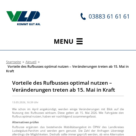
03883 61 61 61
MENU
Startseite
»
Aktuell
»
Vorteile des Rufbusses optimal nutzen – Veränderungen treten ab 15. Mai in
Kraft
Vorteile des Rufbusses optimal nutzen –
Veränderungen treten ab 15. Mai in Kraft
13.05.2026, 16:39 Uhr
Wie schon im April angekündigt, werden einige Veränderungen mit Blick auf die
Nutzung des Rufbusses wirksam. Diese gelten ab 15. Mai 2026. Wie Fahrgäste den
Rufbus optimal nutzen, haben wir nachfolgend zusammengefasst.
Alternativen prüfen
Rufbusse ergänzen das bestehende Mobilitätsangebot im ÖPNV des Landkreises
Ludwigslust-Parchim und werden gern genutzt. Die Zahl der Anfragen übersteigt
allerdings die Möglichkeiten. Deshalb sollte immer geprüft werden, ob eine Alternative