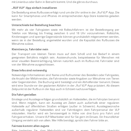
mit Linienbus oder Bahn in Betracht kommt. Und die gibt es durchaus.
„RUF VLP“-App einfach installieren
Die Bestellung eines Rufbusses erfolgt rund um die Uhr online in der „Ruf VLP“-App. Die
kann für Smartphones und iPhones im entsprechenden App-Store kostenlos geladen
werden.
Unterschiede bei Bestellung beachten
Mit mehr als vier Fahrgästen sowie mit Rollstuhlfahrern ist der Bestellvorgang per
Telefon von Montag bis Freitag zwischen 6 und 18 Uhr vorzunehmen. Rollstühle,
Kinderwagen und sperrige Gegenstände können grundsätzlich mitgenommen werden,
wenn sie in der Bestellung angemeldet wurden und die Kapazität des Rufbusses die
Mitnahme zulässt.
Kleintiere ja, Fahrräder nein
Der Transport von kleinen Tieren muss auf dem Schoß und bei Bedarf in einem
geeigneten Behältnis möglich sein. Assistenzhunde, beispielsweise für Menschen mit
einer visuellen Beeinträchtigung, fahren natürlich auch im Rufbus mit. Fahrräder sind
von der Mitnahme ausgeschlossen.
Diese Infos sind notwendig
Notwendige Informationen sind Name und Rufnummer des Bestellers oder Fahrgastes,
die Anzahl der Mitfahrenden, die Fahrstrecke sowie Angaben zur Mitnahme von Tieren
oder Gegenständen. Die Buchung wird bestätigt und ein Abholfenster benannt. Dieses
wird eine Stunde vor der geplanten Abfahrt in der „Ruf VLP“-App präzisiert. Ab diesem
Zeitpunkt ist der Rufbus in der App auch in Echtzeit nachzuverfolgen.
Die Fahrt genießen
Einstiege und Ausstiege erfolgen grundsätzlich an Haltestellen, die im Fahrplan benannt
sind. Wenn möglich, kann ein Ausstieg am Zielort auch außerhalb einer regulären
Haltestelle auf öffentlichen Straßen erfolgen (außer in Schwerin). Ausstiegswünsche
außerhalb regulärer Haltestellen sind vor Fahrtbeginn dem Fahrpersonal der VLP
mitzuteilen. Hierfür wird ein Serviceentgelt in Höhe von drei Euro pro Fahrt und
Fahrgast erhoben. Unsere VLP-Mitarbeiter sind für Sie gern im Einsatz. Ein freundlicher
Umgang versteht sich von allein. Wer Hilfe benötigt, spricht den Fahrer bitte an.
Fairness kommt allen zugute
Bitte bedenken Sie, dass Mehrfachbuchungen im engen Zeitrahmen, überhöht