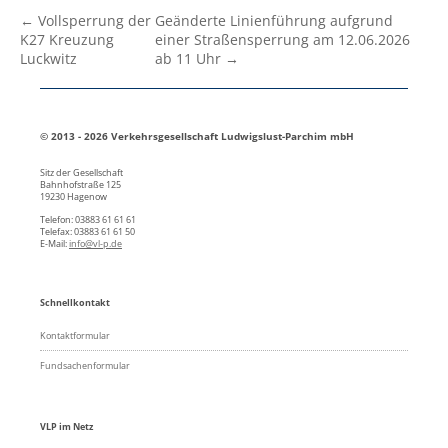
← Vollsperrung der
Geänderte Linienführung aufgrund
K27 Kreuzung
einer Straßensperrung am 12.06.2026
Luckwitz
ab 11 Uhr →
© 2013 - 2026 Verkehrsgesellschaft Ludwigslust-Parchim mbH
Sitz der Gesellschaft
Bahnhofstraße 125
19230 Hagenow
Telefon: 03883 61 61 61
Telefax: 03883 61 61 50
E-Mail:
info@vl-p.de
Schnellkontakt
Kontaktformular
Fundsachenformular
VLP im Netz