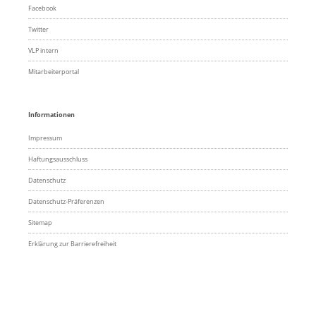
Facebook
Twitter
VLP intern
Mitarbeiterportal
Informationen
Impressum
Haftungsausschluss
Datenschutz
Datenschutz-Präferenzen
Sitemap
Erklärung zur Barrierefreiheit