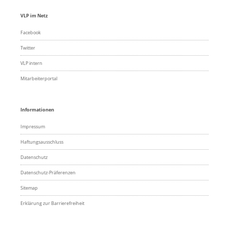
VLP im Netz
Facebook
Twitter
VLP intern
Mitarbeiterportal
Informationen
Impressum
Haftungsausschluss
Datenschutz
Datenschutz-Präferenzen
Sitemap
Erklärung zur Barrierefreiheit