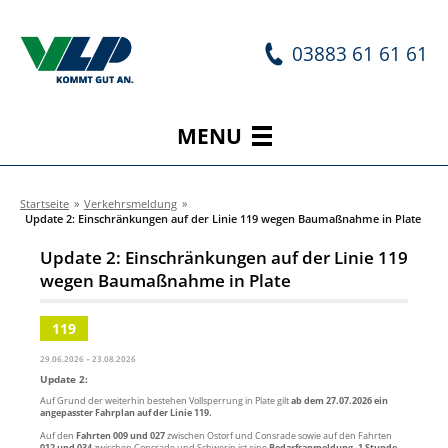
03883 61 61 61
MENU
Startseite
»
Verkehrsmeldung
»
Update 2: Einschränkungen auf der Linie 119 wegen Baumaßnahme in Plate
Update 2: Einschränkungen auf der Linie 119
wegen Baumaßnahme in Plate
119
29.06.2026 – 23.08.2026
Update 2:
Auf Grund der weiterhin bestehen Vollsperrung in Plate gilt
ab dem 27.07.2026 ein
angepasster Fahrplan auf der Linie 119.
Auf den
Fahrten 009 und 027
zwischen Ostorf und Consrade sowie auf den Fahrten
012 und 034
zwischen Consrade und Schwerin ist eine
Bedarfsanmeldung, 1 Stunde