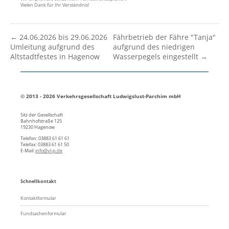
Vielen Dank für Ihr Verständnis!
← 24.06.2026 bis 29.06.2026
Fährbetrieb der Fähre "Tanja"
Umleitung aufgrund des
aufgrund des niedrigen
Altstadtfestes in Hagenow
Wasserpegels eingestellt →
© 2013 - 2026 Verkehrsgesellschaft Ludwigslust-Parchim mbH
Sitz der Gesellschaft
Bahnhofstraße 125
19230 Hagenow
Telefon: 03883 61 61 61
Telefax: 03883 61 61 50
E-Mail:
info@vl-p.de
Schnellkontakt
Kontaktformular
Fundsachenformular