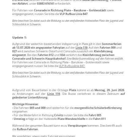
vor Abfahrt
, unter
03883 616161
erforderlich.
Für Fahrten von
Consrade in Richtung Plate – Banzkow – Goldenstädt
sowie
entgegengesetzt, nutzen Sie bitte die
VLP Rufbus Linie 847
.
Bitte beachten Sie dabei auch die Meldung zu den entfallenden Haltestellen Platz der Jugend und
Schlossblick in Schwerin.
Update 1:
Aufgrund der weiterhin bestehenden Vollsperrung in Plate gilt in den
Sommerferien
ab 13.07.2026 ein angepasster Fahrplan
auf der
Linie 119
. Auf den
Fahrten 009
und
027
wird zwischen Schwerin Ostorf und Consrade zusätzlich ein
Kleinfahrzeug
eingesetzt
. Bei den
Fahrten 012
und
034
verkehrt das
Kleinfahrzeug zwischen
Consrade und Schwerin Hauptbahnhof
.
Eine Bedarfsanmeldung auf den Fahrten entfällt.
Für Fahrten von Consrade in Richtung Plate – Banzkow – Goldenstädt sowie
entgegengesetzt nutzen Sie bitte die
VLP-Rufbuslinie 847.
Bitte beachten Sie dabei auch die Meldung zu den entfallenden Haltestellen Platz der Jugend und
Schlossblick in Schwerin.
Aufgrund von Bauarbeiten in der Ortslage
Plate
kommt es ab
Montag, 29. Juni 2026
,
zu Änderungen auf der
Linie 119
. Die Busse verkehren in diesem Zeitraum
auf
geänderter Linienführung
.
Wichtige Hinweise:
• Die Fahrten
005 und 009
sind weiterhin für die
morgendliche Schülerbeförderung
vorgesehen
• Für die Weiterfahrt in Richtung
Crivitz
nutzen Sie bitte die
Fahrt 005
•
Umstieg
erfolgt an der Haltestelle
Plate Wendeschleife
in die
Fahrt 011
Während der gesamten Bauzeit kann es zu
Verspätungen
kommen. Dies betrifft auch
die
Rufbus-Fahrten
.
Wir empfehlen, etwas mehr Fahrzeit einzuplanen.