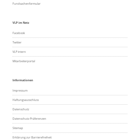
Fundsachenformular
VLP im Netz
Facebook
Twitter
VLP intern
Mitarbeiterportal
Informationen
Impressum
Haftungsausschluss
Datenschutz
Datenschutz-Präferenzen
Sitemap
Erklärung zur Barrierefreiheit