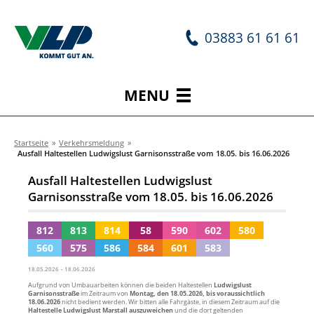
03883 61 61 61
MENU
Startseite
»
Verkehrsmeldung
»
Ausfall Haltestellen Ludwigslust Garnisonsstraße vom 18.05. bis 16.06.2026
Ausfall Haltestellen Ludwigslust
Garnisonsstraße vom 18.05. bis 16.06.2026
812
813
814
58
590
602
580
560
575
586
584
601
583
18.05.2026 – 18.06.2026
Aufgrund von Umbauarbeiten können die beiden Haltestellen
Ludwigslust
Garnisonsstraße
im Zeitraum von
Montag, den 18.05.2026, bis voraussichtlich
18.06.2026
nicht bedient werden. Wir bitten alle Fahrgäste, in diesem Zeitraum auf die
Haltestelle Ludwigslust Marstall
auszuweichen
und die dort geltenden