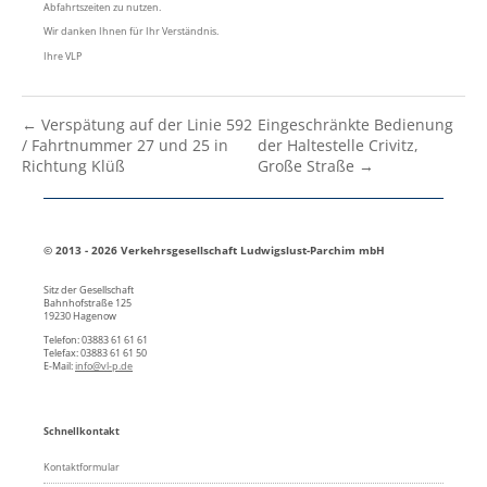
Abfahrtszeiten zu nutzen.
Wir danken Ihnen für Ihr Verständnis.
Ihre VLP
← Verspätung auf der Linie 592
Eingeschränkte Bedienung
/ Fahrtnummer 27 und 25 in
der Haltestelle Crivitz,
Richtung Klüß
Große Straße →
© 2013 - 2026 Verkehrsgesellschaft Ludwigslust-Parchim mbH
Sitz der Gesellschaft
Bahnhofstraße 125
19230 Hagenow
Telefon: 03883 61 61 61
Telefax: 03883 61 61 50
E-Mail:
info@vl-p.de
Schnellkontakt
Kontaktformular