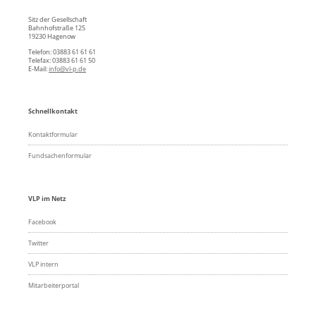
Sitz der Gesellschaft
Bahnhofstraße 125
19230 Hagenow
Telefon: 03883 61 61 61
Telefax: 03883 61 61 50
E-Mail:
info@vl-p.de
Schnellkontakt
Kontaktformular
Fundsachenformular
VLP im Netz
Facebook
Twitter
VLP intern
Mitarbeiterportal