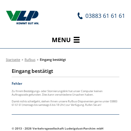
03883 61 61 61
MENU
Startseite
»
Rufbus
»
Eingang bestätigt
Eingang bestätigt
Fehler
Zu Ihrem Bestätigungs- oder Stornierungslink hat unser Computer keinen
Auftragscode gefunden. Dies kann verschiedene Ursachen haben.
Damit nichts schiefgeht, stehen Ihnen unsere Rufbus-Disponenten gerne unter 03883
61 61 61 (montags bis samstags 6 bis 18 Uhr) zur Verfügung. Rufen Sie an!
© 2013 - 2026 Verkehrsgesellschaft Ludwigslust-Parchim mbH