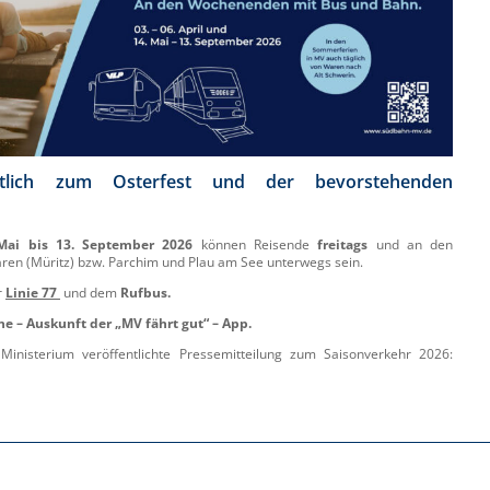
tlich zum Osterfest und der bevorstehenden
Mai bis 13. September 2026
können Reisende
freitags
und an den
en (Müritz) bzw. Parchim und Plau am See unterwegs sein.
r
Linie 77
und dem
Rufbus
.
ne – Auskunft der
„MV fährt gut“ – App.
inisterium veröffentlichte Pressemitteilung zum Saisonverkehr 2026: